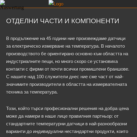
ОТДЕЛНИ ЧАСТИ И КОМПОНЕНТИ
В продължение на 45 години ние произвеждаме датчици
за електрическо измерване на температура. В началото
производството бе ориентирано основно към областта на
индустриалните пещи, но много скоро се установиха
контакти с фирми от почти всички промишлени браншове.
С нашите над 100 служители днес ние сме част от най-
значимите производители в областта на измервателната
техника за температура.
Този, който търси професионални решения на добра цена
може да намери в наше лице правилния партньор: от
стандартните температурни датчици в най-разнообразни
варианти до индивидуални нестандартни продукти, които