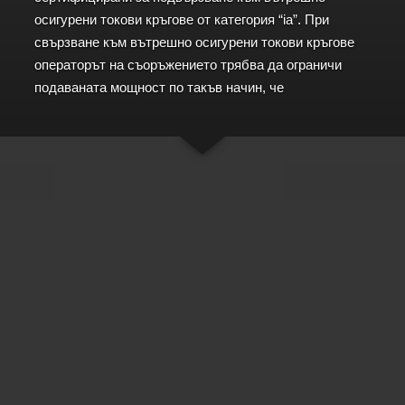
осигурени токови кръгове от категория “ia”. При
свързване към вътрешно осигурени токови кръгове
операторът на съоръжението трябва да ограничи
подаваната мощност по такъв начин, че