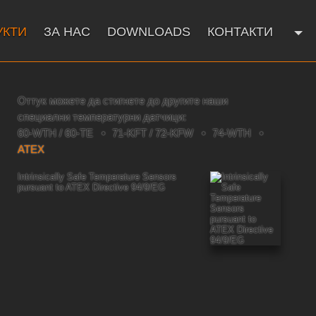
УКТИ
ЗА НАС
DOWNLOADS
КОНТАКТИ
Оттук можете да стигнете до другите наши
специални температурни датчици:
60-WTH / 60-TE
71-KFT / 72-KFW
74-WTH
ATEX
Intrinsically Safe Temperature Sensors
pursuant to ATEX Directive 94/9/EG