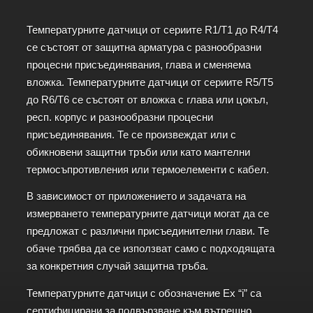
Температурните датчици от сериите R1/T1 до R4/T4
се състоят от защитна арматура с разнообразни
процесни присъединявания, глава и сменяема
вложка. Температурните датчици от сериите R5/T5
до R6/T6 се състоят от вложка с глава или цокъл,
респ. корпус и разнообразни процесни
присъединявания. Те се произвеждат или с
обикновени защитни тръби или като мантелни
термосъпротивления или термоелементи с кабел.
В зависимост от приложението и задачата на
измерването температурните датчици могат да се
предложат с различни присъединителни глави. Те
обаче трябва да се използват само с подходящата
за конкретния случай защитна тръба.
Температурните датчици с обозначение Ex “i” са
сертифицирани за подвързване към вътрешно