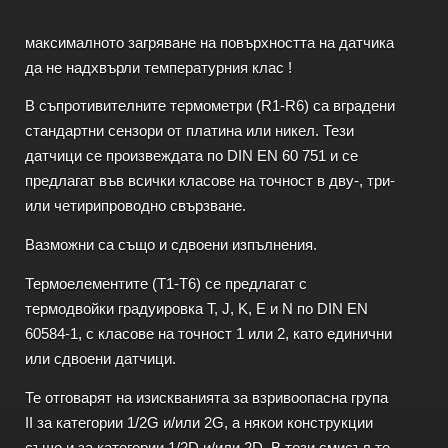
максималното загряване на повърхността на датчика
да не надхвърли температурния клас !
В съпротивителните термометри (R1-R6) са вградени
стандартни сензори от платина или никел. Тези
датчици се произвеждата по DIN EN 60 751 и се
предлагат във всички класове на точност в дву-, три-
или четирипроводно свързване.
Вазможни са също и сдвоени изпълнения.
Термоелементите (T1-T6) се предлагат с
термодвойки градуировка T, J, K, E и N по DIN EN
60584-1, с класове на точност 1 или 2, като единични
или сдвоени датчици.
Те отговарят на изискванията за взривоопасна група
ІІ за категории 1/2G и/или 2G, а някои конструкции
също и за категории 1/2D и/или 2D. В този смисъл те