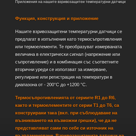
Приложения на нашите взривозащитеи температурни датчици
Функция, конструкция и приложение
Нашите взривозащитени температурни датчици се
предлагат в изпълнения като термосъпротивления
или термоелементи. Те преобразуват измерваната
величина в електрически сигнал (напрежение или
съпротивление) и в комбинация със съответните
вторични уреди се използват за измерване,
регулиране или регистрация на температури в
диапазона от - 200°C до +1200 °C.
Термосъпротивленията от сериите R1 до R6,
както и термоелементите от серии T1 до T6, са
конструирани така (вкл. при съблюдаване на
възникването на възможни грешки), че да не
представляват сами по себе си източник на
възпламеняване. Взривозащитените датчици на