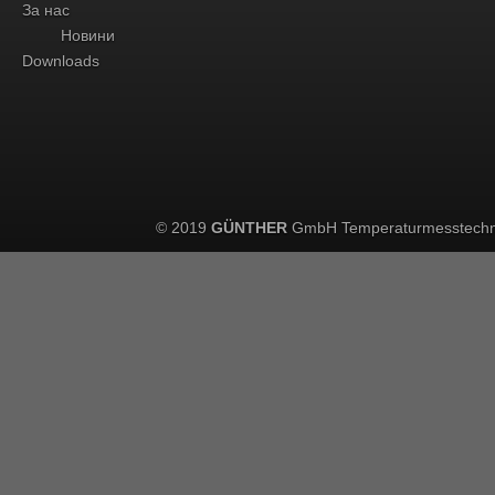
За нас
Новини
Downloads
© 2019
GÜNTHER
GmbH Temperaturmesstechn
Here you can specify how we may use your data. You can revoke your 
storage and transfer of data.
Required features