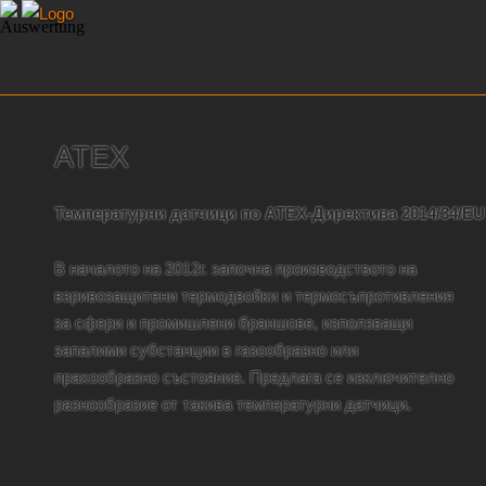
ATEX
Температурни датчици по АТЕХ-Директива 2014/34/EU
В началото на 2012г. започна производството на
взривозащитени термодвойки и термосъпротивления
за сфери и промишлени браншове, използващи
запалими субстанции в газообразно или
прахообразно състояние. Предлага се изключително
разнообразие от такива температурни датчици.