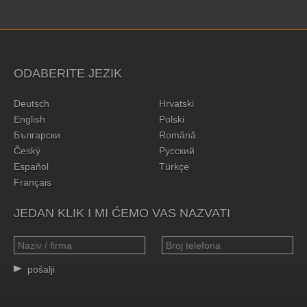
ODABERITE JEZIK
Deutsch
Hrvatski
English
Polski
Български
Română
Český
Русский
Español
Türkçe
Français
JEDAN KLIK I MI ĆEMO VAS NAZVATI
pošalji