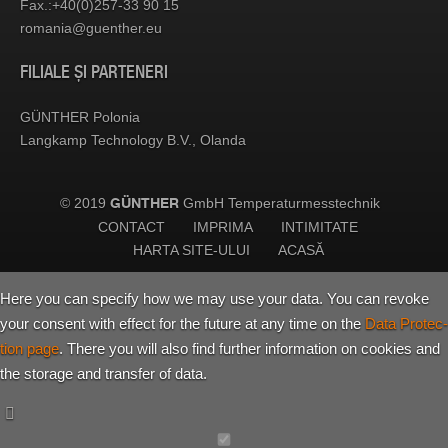
Fax.:+40(0)257-33 90 15
ro­ma­nia@​gue​nthe​r.​eu
FI­LI­ALE ȘI PAR­TE­NERI
GÜNTHER Po­lo­nia
Lan­gkamp Te­ch­no­logy B.V., Olanda
© 2019
GmbH Temperaturmesstechnik
GÜNTHER
CONTACT
IMPRIMA
INTIMITATE
HARTA SITE-ULUI
ACASĂ
Here you can spe­cify how we may use your data. You can re­voke
your con­sent with effect for the fu­ture at any time on the
Data Pro­tec­
tion page
. There you will also find fur­ther in­for­ma­tion on co­o­kies and
the sto­rage and trans­fer of data.