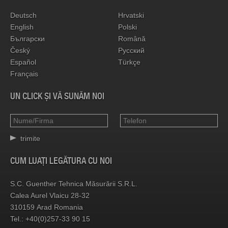
Deutsch
Hrvatski
English
Polski
Български
Română
Český
Русский
Español
Türkçe
Français
UN CLICK ȘI VĂ SUNĂM NOI
trimite
CUM LU­AȚI LE­GĂ­TURA CU NOI
S.C. Gu­en­ther Teh­nica Mă­su­ră­rii S.R.L.
Ca­lea Au­rel Vlaicu 28-32
310159 Arad Ro­ma­nia
Tel.: +40(0)257-33 90 15