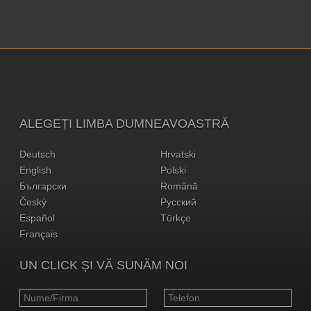
ALEGEȚI LIMBA DUMNEAVOASTRĂ
Deutsch
Hrvatski
English
Polski
Български
Română
Český
Русский
Español
Türkçe
Français
UN CLICK ȘI VĂ SUNĂM NOI