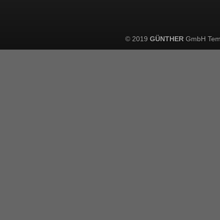
© 2019
GÜNTHER
GmbH Temp
Required features
External content
Analysis of your user data by Google