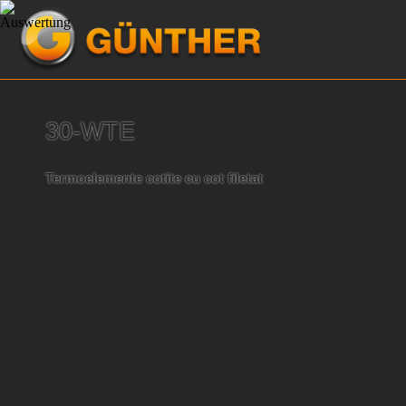
30-WTE
Termoelemente cotite cu cot filetat