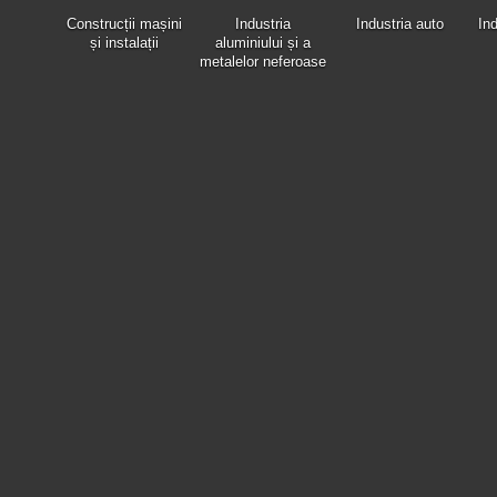
Construcții mașini
Industria
Industria auto
Ind
și instalații
aluminiului și a
metalelor neferoase