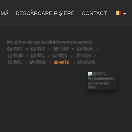
RMĂ
DESCĂRCARE FIȘIERE
CONTACT
Pe aici se ajunge la celelalte termoelemente:
00-TMT
05-TKT
08-TMP
10-TMM
12-THD
13-TFL
14-TES
15-TKM
18-TKL
20-TOM
30-WTE
35-WGG