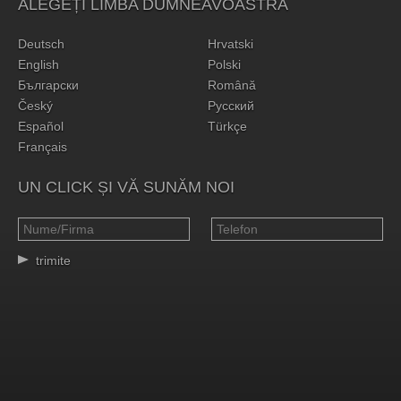
ALEGEȚI LIMBA DUMNEAVOASTRĂ
Deutsch
Hrvatski
English
Polski
Български
Română
Český
Русский
Español
Türkçe
Français
UN CLICK ȘI VĂ SUNĂM NOI
trimite