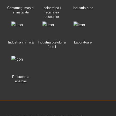
Construcții mașini
Incinerarea /
Industria auto
și instalații
reciclarea
deșeurilor
Industria chimică
Industria oțelului și
Laboratoare
fontei
Producerea
energiei