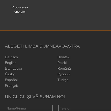
Producerea
energiei
ALEGEȚI LIMBA DUMNEAVOASTRĂ
Deutsch
Hrvatski
English
Polski
Български
Română
Český
Русский
Español
Türkçe
Français
UN CLICK ȘI VĂ SUNĂM NOI