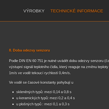
VÝROBKY
TECHNICKÉ INFORMACE
8. Doba odezvy senzoru
Podle DIN EN 60 751 je nutné uvádět dobu odezvy senzoru (č
výstupní signál teplotního čidla, který reaguje na změnu teplo
1m/s ve vodě tekoucí rychlostí 0,4m/s.
Ve vodě se časové konstanty pohybují u
skleněných typů: mezi 0,14 a 0,8 s
u keramických typů: mezi 0,2 a 0,4 s
u plošných typů : mezi 0,1 a 0,3 s