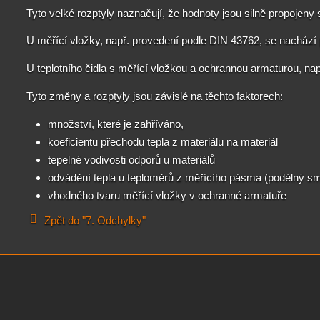
Tyto velké rozptyly naznačují, že hodnoty jsou silně propojeny
U měřící vložky, např. provedení podle DIN 43762, se nachází
U teplotního čidla s měřící vložkou a ochrannou armaturou, n
Tyto změny a rozptyly jsou závislé na těchto faktorech:
množství, které je zahříváno,
koeficientu přechodu tepla z materiálu na materiál
tepelné vodivosti odporů u materiálů
odvádění tepla u teploměrů z měřícího pásma (podélný s
vhodného tvaru měřící vložky v ochranné armatuře
Zpět do "7. Odchylky"