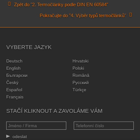
Zpět do "2. Termočlánky podle DIN EN 60584"
Pokračujte do "4. Výběr typů termočlánků"
VYBERTE JAZYK
Deutsch
Hrvatski
English
Polski
Български
Română
Český
Русский
Español
Türkçe
Français
STAČÍ KLIKNOUT A ZAVOLÁME VÁM
odeslat