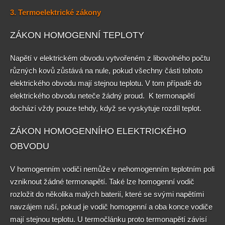
3. Termoelektrické zákony
ZÁKON HOMOGENNÍ TEPLOTY
Napětí v elektrickém obvodu vytvořeném z libovolného počtu
různých kovů zůstává na nule, pokud všechny části tohoto
elektrického obvodu mají stejnou teplotu. V tom případě do
elektrického obvodu neteče žádný proud. K termonapětí
dochází vždy pouze tehdy, když se vyskytuje rozdíl teplot.
ZÁKON HOMOGENNÍHO ELEKTRICKÉHO
OBVODU
V homogenním vodiči nemůže v nehomogenním teplotním poli
vzniknout žádné termonapětí. Také lze homogenní vodič
rozložit do několika malých baterií, které se svými napětími
navzájem ruší, pokud je vodič homogenní a oba konce vodiče
mají stejnou teplotu. U termočlánku proto termonapětí závisí