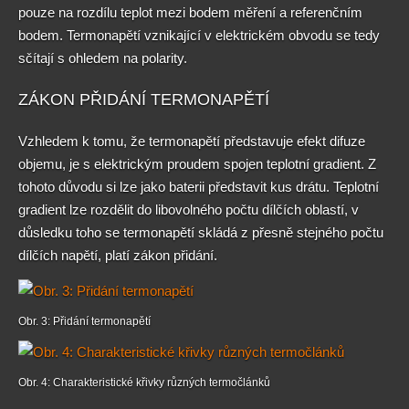
pouze na rozdílu teplot mezi bodem měření a referenčním
bodem. Termonapětí vznikající v elektrickém obvodu se tedy
sčítají s ohledem na polarity.
ZÁKON PŘIDÁNÍ TERMONAPĚTÍ
Vzhledem k tomu, že termonapětí představuje efekt difuze
objemu, je s elektrickým proudem spojen teplotní gradient. Z
tohoto důvodu si lze jako baterii představit kus drátu. Teplotní
gradient lze rozdělit do libovolného počtu dílčích oblastí, v
důsledku toho se termonapětí skládá z přesně stejného počtu
dílčích napětí, platí zákon přidání.
Obr. 3: Přidání termonapětí
Obr. 4: Charakteristické křivky různých termočlánků