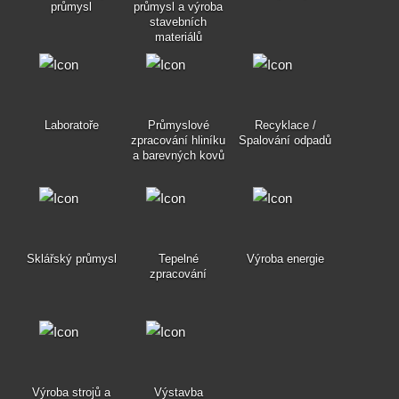
průmysl
průmysl a výroba
stavebních
materiálů
Laboratoře
Průmyslové
Recyklace /
zpracování hliníku
Spalování odpadů
a barevných kovů
Sklářský průmysl
Tepelné
Výroba energie
zpracování
Výroba strojů a
Výstavba