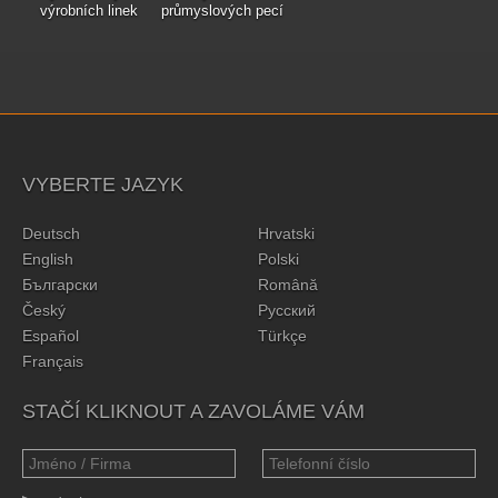
výrobních linek
průmyslových pecí
VYBERTE JAZYK
Deutsch
Hrvatski
English
Polski
Български
Română
Český
Русский
Español
Türkçe
Français
STAČÍ KLIKNOUT A ZAVOLÁME VÁM